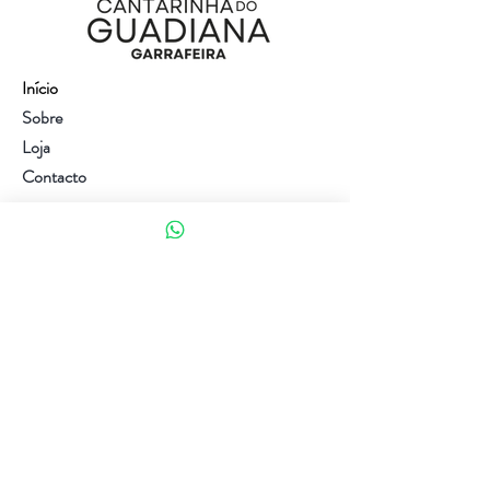
Início
Sobre
Loja
Contacto
Visite a nossa loja
Atendimento ao cliente:
(+351) 914353282
(valor de uma chamada para a rede móvel nacional)
Ajuda
Política da loja
Métodos de pagamento
Política de Privacidade e Cookies