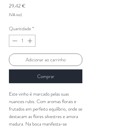
Preço
29,42 €
IVA incl.
Quantidade
*
Adicionar ao carrinho
Comprar
Este vinho é marcado pelas suas
nuances rubis. Com aromas florais e
frutados em perfeito equilíbrio, onde se
destacam as flores silvestres e amora
madura. Na boca manifesta-se