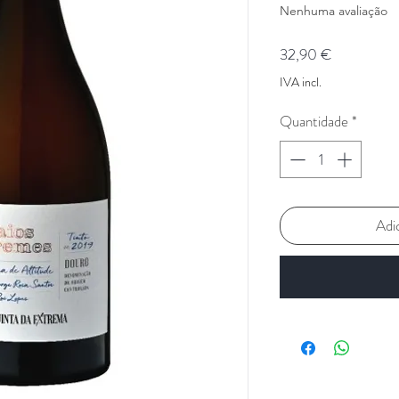
Nenhuma avaliação
Preço
32,90 €
IVA incl.
Quantidade
*
Adi