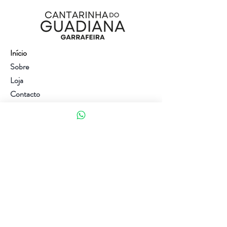
Início
Sobre
Loja
Contacto
Visite a nossa loja
Atendimento ao cliente:
(+351) 914353282
(valor de uma chamada para a rede móvel nacional)
Ajuda
Política da loja
Métodos de pagamento
Política de Privacidade e Cookies