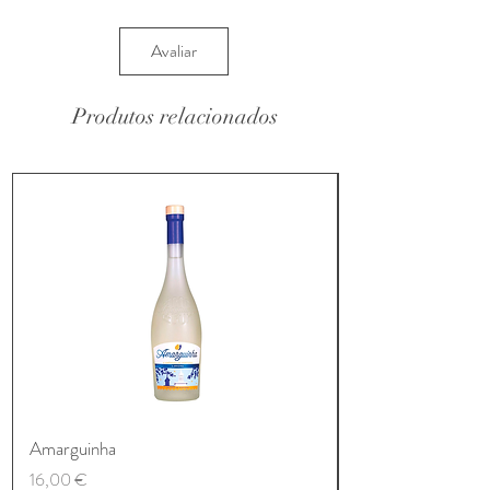
Avaliar
Produtos relacionados
Amarguinha
Preço
16,00 €