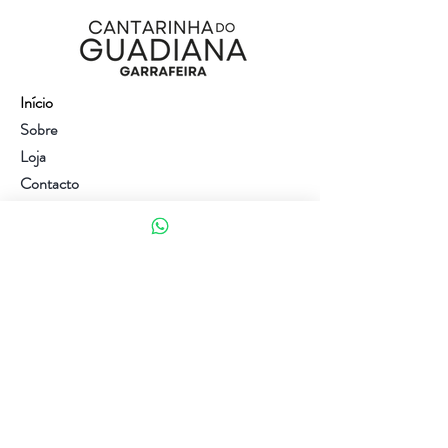
Início
Sobre
Loja
Contacto
Visite a nossa loja
Atendimento ao cliente:
(+351) 914353282
(valor de uma chamada para a rede móvel nacional)
Ajuda
Política da loja
Métodos de pagamento
Política de Privacidade e Cookies