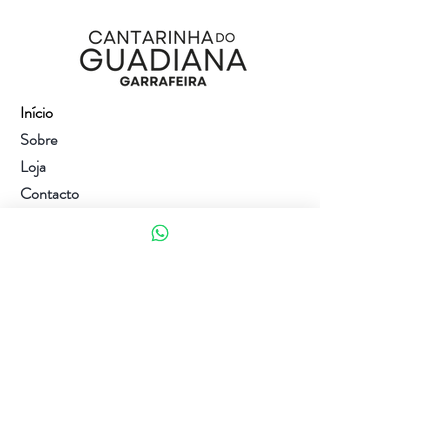
Início
Sobre
Loja
Contacto
Visite a nossa loja
Atendimento ao cliente:
(+351) 914353282
(valor de uma chamada para a rede móvel nacional)
Ajuda
Política da loja
Métodos de pagamento
Política de Privacidade e Cookies