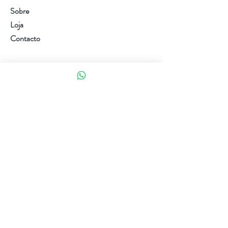
Sobre
Loja
Contacto
Visite a nossa loja
Atendimento ao cliente:
(+351) 914353282
(valor de uma chamada para a rede móvel nacional)
Ajuda
Política da loja
Métodos de pagamento
Política de Privacidade e Cookies
Siga-nos
Facebook