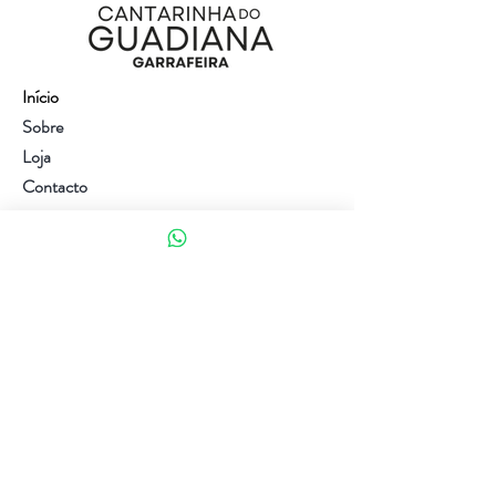
Início
Sobre
Loja
Contacto
Visite a nossa loja
Atendimento ao cliente:
(+351) 914353282
(valor de uma chamada para a rede móvel nacional)
Ajuda
Política da loja
Métodos de pagamento
Política de Privacidade e Cookies