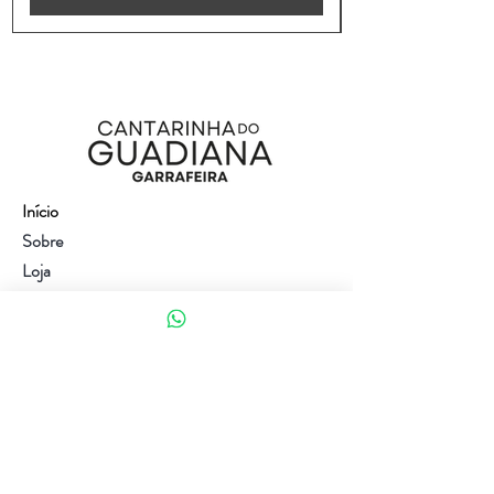
Início
Sobre
Loja
Contacto
Visite a nossa loja
Atendimento ao cliente:
(+351) 914353282
(valor de uma chamada para a rede móvel nacional)
Ajuda