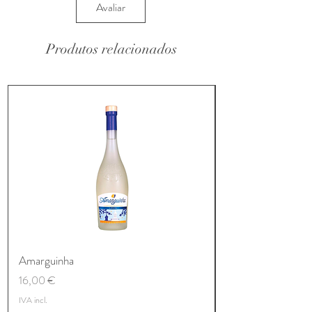
Avaliar
Produtos relacionados
Amarguinha
Preço
16,00 €
IVA incl.