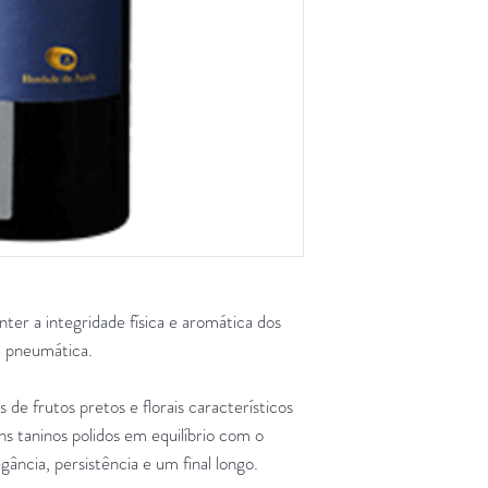
er a integridade física e aromática dos
 pneumática.
de frutos pretos e florais característicos
s taninos polidos em equilíbrio com o
gância, persistência e um final longo.