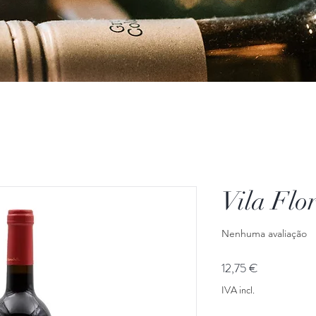
Vila Flo
Nenhuma avaliação
Preço
12,75 €
IVA incl.