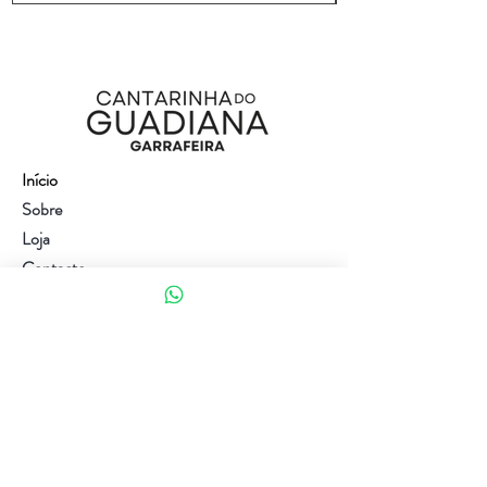
Início
Sobre
Loja
Contacto
Visite a nossa loja
Atendimento ao cliente:
(+351) 914353282
(valor de uma chamada para a rede móvel nacional)
Ajuda
Política da loja