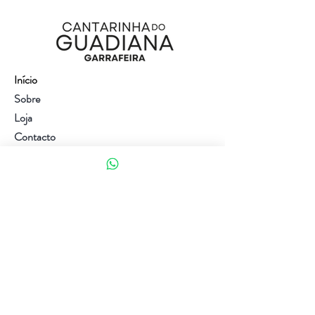
Início
Sobre
Loja
Contacto
Visite a nossa loja
Atendimento ao cliente:
(+351) 914353282
(valor de uma chamada para a rede móvel nacional)
Ajuda
Política da loja
Métodos de pagamento
Política de Privacidade e Cookies