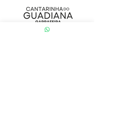
Início
Sobre
Loja
Contacto
Visite a nossa loja
Atendimento ao cliente:
(+351) 914353282
(valor de uma chamada para a rede móvel nacional)
Ajuda
Política da loja
Métodos de pagamento
Política de Privacidade e Cookies