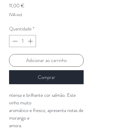
Preço
11,00 €
IVA incl.
Quantidade
*
Adicionar ao carrinho
Comprar
ntensa e brilhante cor salmão. Este
vinho muito
aromático e fresco, apresenta notas de
morango e
amora.