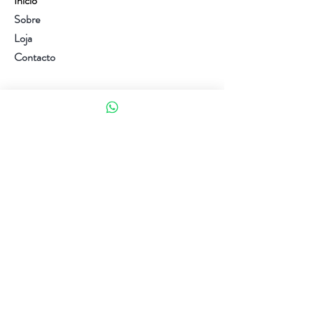
Início
Sobre
Loja
Contacto
Visite a nossa loja
Atendimento ao cliente:
(+351) 914353282
(valor de uma chamada para a rede móvel nacional)
Ajuda
Política da loja
Métodos de pagamento
Política de Privacidade e Cookies
Siga-nos
Facebook