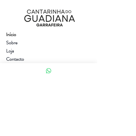
Início
Sobre
Loja
Contacto
Visite a nossa loja
Atendimento ao cliente:
(+351) 914353282
(valor de uma chamada para a rede móvel nacional)
Ajuda
Política da loja
Métodos de pagamento
Política de Privacidade e Cookies