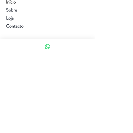
Início
Sobre
Loja
Contacto
Visite a nossa loja
Atendimento ao cliente:
(+351) 914353282
(valor de uma chamada para a rede móvel nacional)
Ajuda
Política da loja
Métodos de pagamento
Política de Privacidade e Cookies
Siga-nos