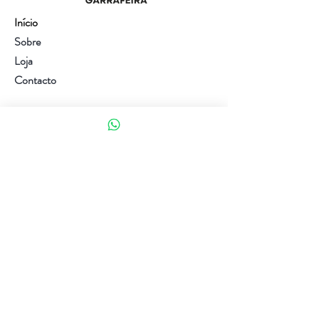
Início
Sobre
Loja
Contacto
Visite a nossa loja
Atendimento ao cliente:
(+351) 914353282
(valor de uma chamada para a rede móvel nacional)
Ajuda
Política da loja
Métodos de pagamento
Política de Privacidade e Cookies
Siga-nos