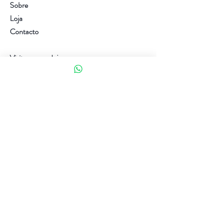
Sobre
Loja
Contacto
Visite a nossa loja
Atendimento ao cliente:
(+351) 914353282
(valor de uma chamada para a rede móvel nacional)
Ajuda
Política da loja
Métodos de pagamento
Política de Privacidade e Cookies
Siga-nos
Facebook