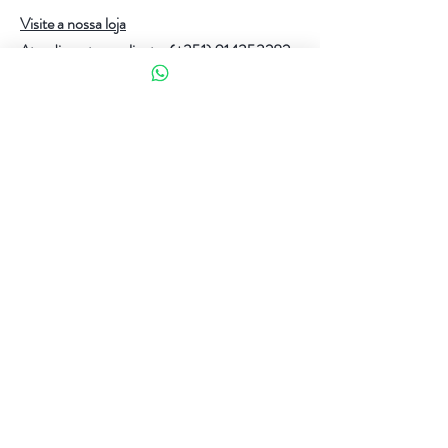
Visite a nossa loja
Atendimento ao cliente:
(+351) 914353282
(valor de uma chamada para a rede móvel nacional)
Ajuda
Política da loja
Métodos de pagamento
Política de Privacidade e Cookies
Siga-nos
Facebook
Instagram