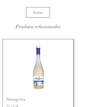
Avaliar
Produtos relacionados
Amarguinha
Preço
16,00 €