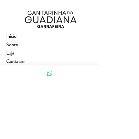
Início
Sobre
Loja
Contacto
Visite a nossa loja
Atendimento ao cliente:
(+351) 914353282
(valor de uma chamada para a rede móvel nacional)
Ajuda
Política da loja
Métodos de pagamento
Política de Privacidade e Cookies