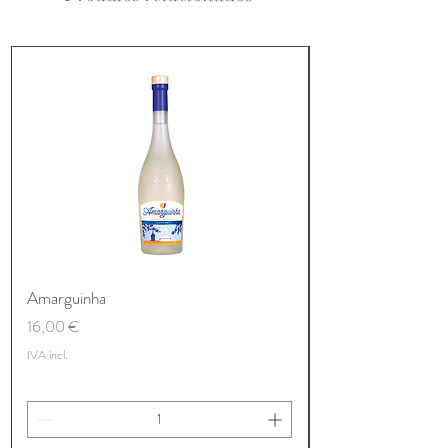
Amarguinha
Preço
16,00 €
IVA incl.