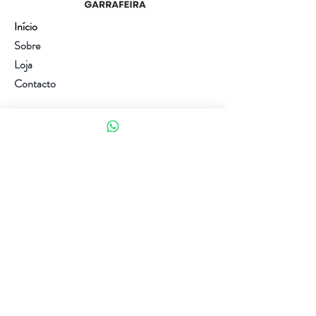
Início
Sobre
Loja
Contacto
Visite a nossa loja
Atendimento ao cliente:
(+351) 914353282
(valor de uma chamada para a rede móvel nacional)
Ajuda
Política da loja
Métodos de pagamento
Política de Privacidade e Cookies
Siga-nos