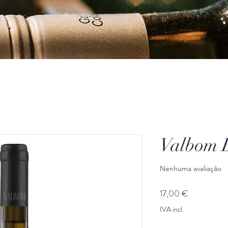
Valbom 
Nenhuma avaliação
Preço
17,00 €
IVA incl.