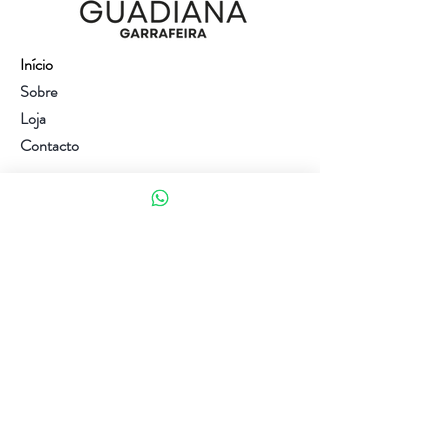
Início
Sobre
Loja
Contacto
Visite a nossa loja
Atendimento ao cliente:
(+351) 914353282
(valor de uma chamada para a rede móvel nacional)
Ajuda
Política da loja
Métodos de pagamento
Política de Privacidade e Cookies
Siga-nos