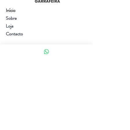
Início
Sobre
Loja
Contacto
Visite a nossa loja
Atendimento ao cliente:
(+351) 914353282
(valor de uma chamada para a rede móvel nacional)
Ajuda
Política da loja
Métodos de pagamento
Política de Privacidade e Cookies
Siga-nos