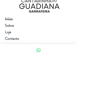
Início
Sobre
Loja
Contacto
Visite a nossa loja
Atendimento ao cliente:
(+351) 914353282
(valor de uma chamada para a rede móvel nacional)
Ajuda
Política da loja
Métodos de pagamento
Política de Privacidade e Cookies