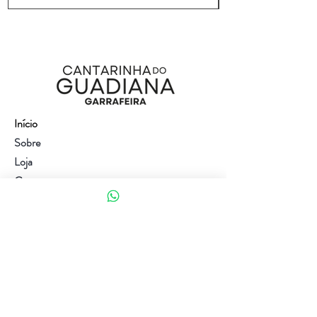
Início
Sobre
Loja
Contacto
Visite a nossa loja
Atendimento ao cliente:
(+351) 914353282
(valor de uma chamada para a rede móvel nacional)
Ajuda
Política da loja