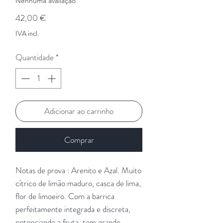
Nenhuma avaliação
Preço
42,00 €
IVA incl.
Quantidade
*
Adicionar ao carrinho
Comprar
Notas de prova : Arenito e Azal. Muito
cítrico de limão maduro, casca de lima,
flor de limoeiro. Com a barrica
perfeitamente integrada e discreta,
potenciando a fruta, tem grande