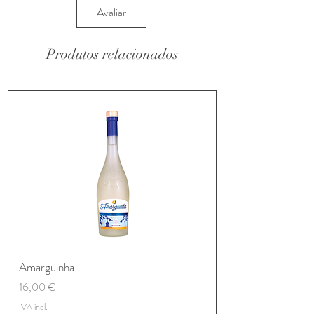
Avaliar
Produtos relacionados
Amarguinha
Preço
16,00 €
IVA incl.