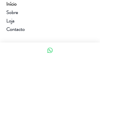
Início
Sobre
Loja
Contacto
Visite a nossa loja
Atendimento ao cliente:
(+351) 914353282
(valor de uma chamada para a rede móvel nacional)
Ajuda
Política da loja
Métodos de pagamento
Política de Privacidade e Cookies
Siga-nos