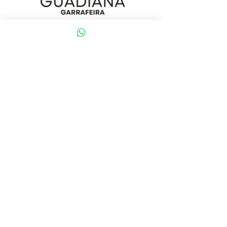
Início
Sobre
Loja
Contacto
Visite a nossa loja
Atendimento ao cliente:
(+351) 914353282
(valor de uma chamada para a rede móvel nacional)
Ajuda
Política da loja
Métodos de pagamento
Política de Privacidade e Cookies
Siga-nos