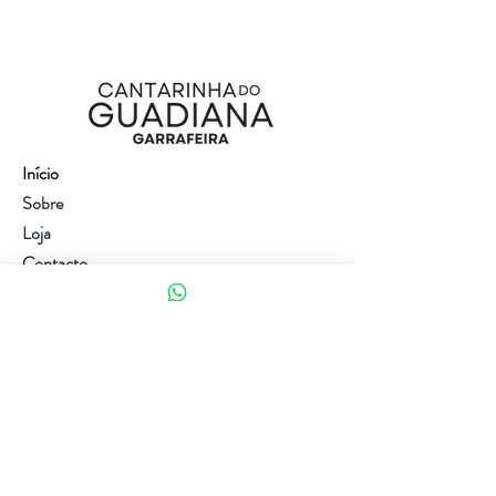
Início
Sobre
Loja
Contacto
Visite a nossa loja
Atendimento ao cliente:
(+351) 914353282
(valor de uma chamada para a rede móvel nacional)
Ajuda
Política da loja