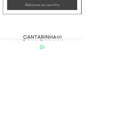
Adicionar ao carrinho
Início
Sobre
Loja
Contacto
Visite a nossa loja
Atendimento ao cliente:
(+351) 914353282
(valor de uma chamada para a rede móvel nacional)
Ajuda