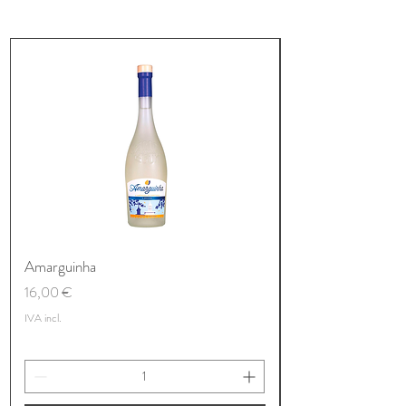
Amarguinha
Preço
16,00 €
IVA incl.