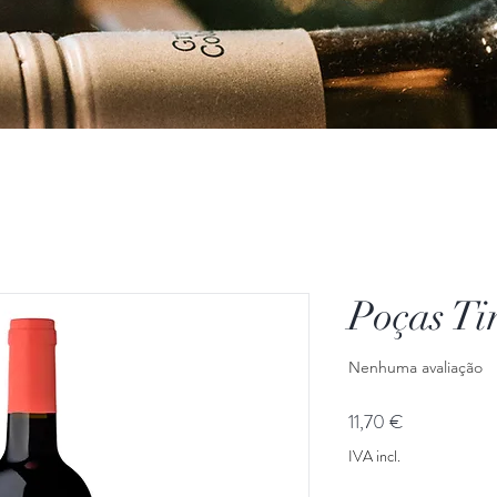
Poças Ti
Nenhuma avaliação
Preço
11,70 €
IVA incl.