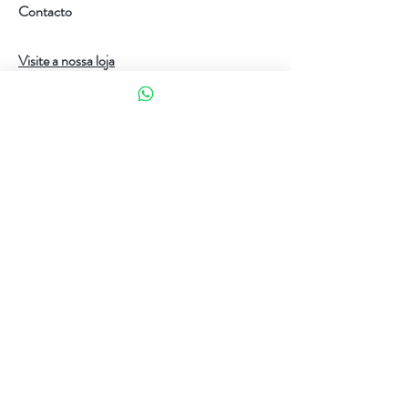
Contacto
Visite a nossa loja
Atendimento ao cliente:
(+351) 914353282
(valor de uma chamada para a rede móvel nacional)
Ajuda
Política da loja
Métodos de pagamento
Política de Privacidade e Cookies
Siga-nos
Facebook
Instagram