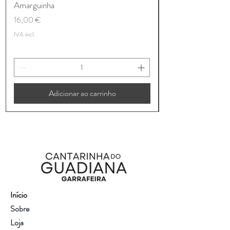
Amarguinha
Preço
16,00 €
IVA incl.
Adicionar ao carrinho
Início
Sobre
Loja