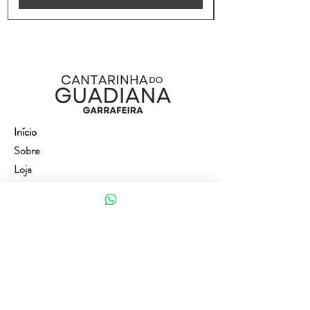
Início
Sobre
Loja
Contacto
Visite a nossa loja
Atendimento ao cliente:
(+351) 914353282
(valor de uma chamada para a rede móvel nacional)
Ajuda