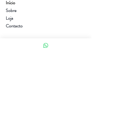
Início
Sobre
Loja
Contacto
Visite a nossa loja
Atendimento ao cliente:
(+351) 914353282
(valor de uma chamada para a rede móvel nacional)
Ajuda
Política da loja
Métodos de pagamento
Política de Privacidade e Cookies
Siga-nos