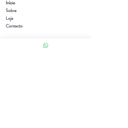
Início
Sobre
Loja
Contacto
Visite a nossa loja
Atendimento ao cliente:
(+351) 914353282
(valor de uma chamada para a rede móvel nacional)
Ajuda
Política da loja
Métodos de pagamento
Política de Privacidade e Cookies
Siga-nos