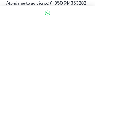
Atendimento ao cliente:
(+351) 914353282
(valor de uma chamada para a rede móvel nacional)
Ajuda
Política da loja
Métodos de pagamento
Política de Privacidade e Cookies
Siga-nos
Facebook
Instagram
Assinar agora