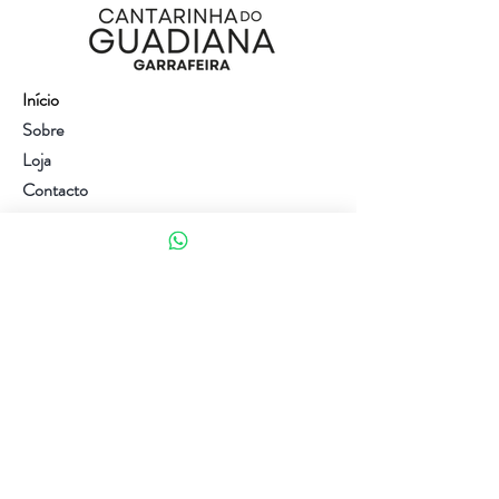
Início
Sobre
Loja
Contacto
Visite a nossa loja
Atendimento ao cliente:
(+351) 914353282
(valor de uma chamada para a rede móvel nacional)
Ajuda
Política da loja
Métodos de pagamento
Política de Privacidade e Cookies