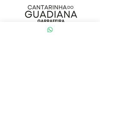
Início
Sobre
Loja
Contacto
Visite a nossa loja
Atendimento ao cliente:
(+351) 914353282
(valor de uma chamada para a rede móvel nacional)
Ajuda
Política da loja
Métodos de pagamento
Política de Privacidade e Cookies