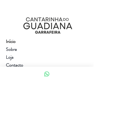
Início
Sobre
Loja
Contacto
Visite a nossa loja
Atendimento ao cliente:
(+351) 914353282
(valor de uma chamada para a rede móvel nacional)
Ajuda
Política da loja
Métodos de pagamento