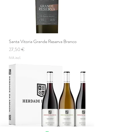
Santa Vitoria Grande Reserva Branco
Preço
27,50 €
IVA incl.