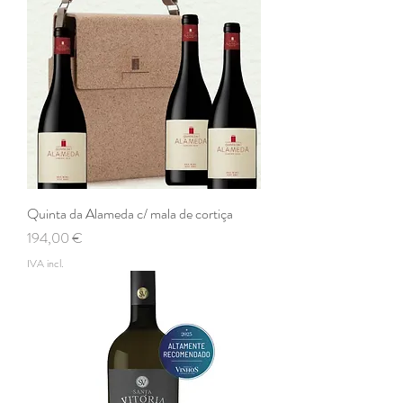
Quinta da Alameda c/ mala de cortiça
Preço
194,00 €
IVA incl.