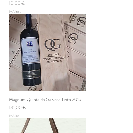
Preço
10,00 €
IVA incl.
Magnum Quinta da Gaivosa Tinto 2015
Preço
131,00 €
IVA incl.