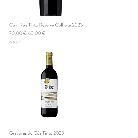
Cem Reis Tinto Reserva Colheita 2023
Preço normal
Preço promocional
70,00 €
63,00 €
IVA incl.
Gravuras do Côa Tinto 2023