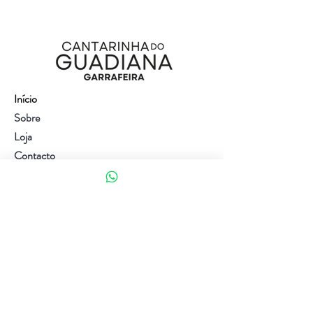
Início
Sobre
Loja
Contacto
Visite a nossa loja
Atendimento ao cliente:
(+351) 914353282
(valor de uma chamada para a rede móvel nacional)
Ajuda
Política da loja
Métodos de pagamento