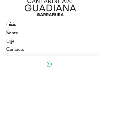
Início
Sobre
Loja
Contacto
Visite a nossa loja
Atendimento ao cliente:
(+351) 914353282
(valor de uma chamada para a rede móvel nacional)
Ajuda
Política da loja
Métodos de pagamento
Política de Privacidade e Cookies