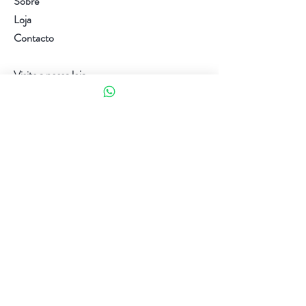
Sobre
Loja
Contacto
Visite a nossa loja
Atendimento ao cliente:
(+351) 914353282
(valor de uma chamada para a rede móvel nacional)
Ajuda
Política da loja
Métodos de pagamento
Política de Privacidade e Cookies
Siga-nos
Facebook