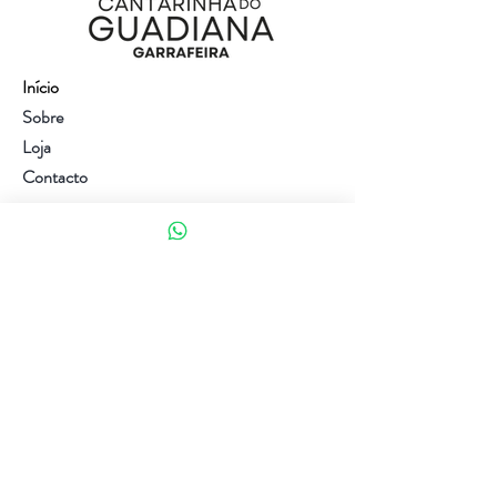
Início
Sobre
Loja
Contacto
Visite a nossa loja
Atendimento ao cliente:
(+351) 914353282
(valor de uma chamada para a rede móvel nacional)
Ajuda
Política da loja
Métodos de pagamento
Política de Privacidade e Cookies